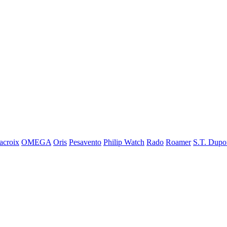
acroix
OMEGA
Oris
Pesavento
Philip Watch
Rado
Roamer
S.T. Dupo