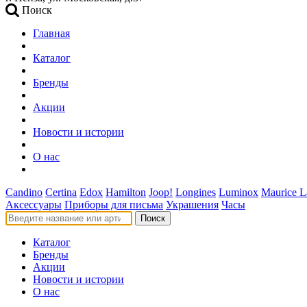
Поиск
Главная
Каталог
Бренды
Акции
Новости и истории
О нас
Candino
Certina
Edox
Hamilton
Joop!
Longines
Luminox
Maurice L
Аксессуары
Приборы для письма
Украшения
Часы
Поиск
Каталог
Бренды
Акции
Новости и истории
О нас