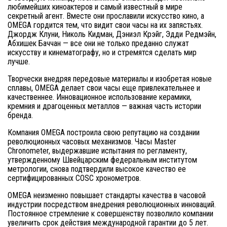
любимейших киноактеров и самый известный в мире
секретный агент. Вместе они прославили искусство кино, а
OMEGA гордится тем, что видит свои часы на их запястьях.
Джордж Клуни, Николь Кидман, Дэниэл Крэйг, Эдди Редмэйн,
Абхишек Баччан — все они не только преданно служат
искусству и кинематографу, но и стремятся сделать мир
лучше.
Творчески внедряя передовые материалы и изобретая новые
сплавы, OMEGA делает свои часы еще привлекательнее и
качественнее. Инновационное использование керамики,
кремния и драгоценных металлов — важная часть истории
бренда.
Компания OMEGA построила свою репутацию на создании
революционных часовых механизмов. Часы Master
Chronometer, выдержавшие испытания по регламенту,
утвержденному Швейцарским федеральным институтом
метрологии, снова подтвердили высокое качество ее
сертифицированных COSC хронометров.
OMEGA неизменно повышает стандарты качества в часовой
индустрии посредством внедрения революционных инноваций.
Постоянное стремление к совершенству позволило компании
увеличить срок действия международной гарантии до 5 лет.