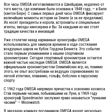
Все часы OMEGA изготавливаются в Швейцарии, недалеко от
того места, где компания была основана в 1848 году, — в Биле
(кантон Берн). С самых первых дней часы OMEGA фиксируют
величайшие моменты истории на Земле (и за ее пределами).
Их носят президенты и короли, астронавты и специальные
агенты, звезды киноэкрана и Вы. За каждыми из них стоят
традиции качества и инноваций.
Уже столетие назад карманные хронографы OMEGA
использовались для замеров времени в ходе состязания
воздушных шаров на Кубок Гордона Беннета. Это событие
стало первым упоминанием о нашем спортивном
хронометраже. Сегодня спортивный хронометраж остается
важной частью наследия OMEGA. OMEGA является
официальным хронометристом Олимпийских игр, но, помимо
этого, ее опыт востребован на ведущих соревнованиях по
легкой атлетике, плаванию, гольфу, бобслею и парусному
спорту.
С 1962 года OMEGA напрямую причастна к освоению космоса.
Став первыми часами, побывавшими на Луне, в 1969 году
хронограф Speedmaster заслужил право называться "лунными
часами" — Moonwatch.
В звездную команду посланников OMEGA входят несколько