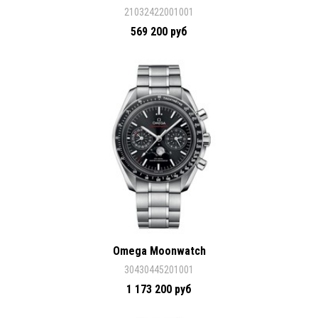
21032422001001
569 200 руб
Omega Moonwatch
30430445201001
1 173 200 руб