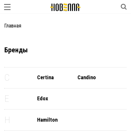
Главная
Бренды
C
Certina
Candino
E
Edox
H
Hamilton