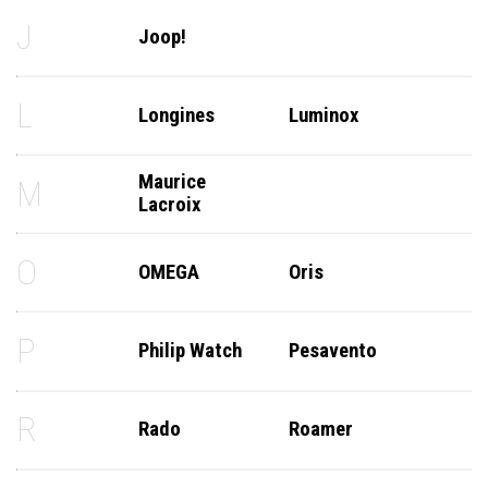
J
Joop!
L
Longines
Luminox
Maurice
M
Lacroix
O
OMEGA
Oris
P
Philip Watch
Pesavento
R
Rado
Roamer