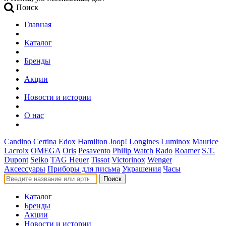
Поиск
Главная
Каталог
Бренды
Акции
Новости и истории
О нас
Candino
Certina
Edox
Hamilton
Joop!
Longines
Luminox
Maurice
Lacroix
OMEGA
Oris
Pesavento
Philip Watch
Rado
Roamer
S.T.
Dupont
Seiko
TAG Heuer
Tissot
Victorinox
Wenger
Аксессуары
Приборы для письма
Украшения
Часы
Поиск
Каталог
Бренды
Акции
Новости и истории