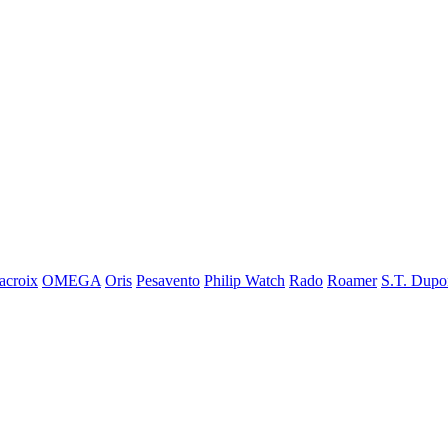
acroix
OMEGA
Oris
Pesavento
Philip Watch
Rado
Roamer
S.T. Dupo