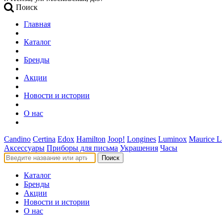
Поиск
Главная
Каталог
Бренды
Акции
Новости и истории
О нас
Candino
Certina
Edox
Hamilton
Joop!
Longines
Luminox
Maurice L
Аксессуары
Приборы для письма
Украшения
Часы
Поиск
Каталог
Бренды
Акции
Новости и истории
О нас