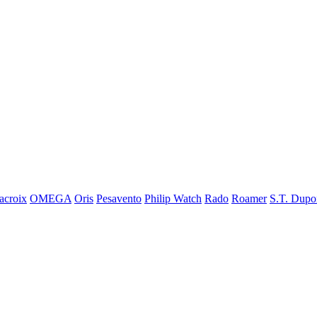
acroix
OMEGA
Oris
Pesavento
Philip Watch
Rado
Roamer
S.T. Dupo