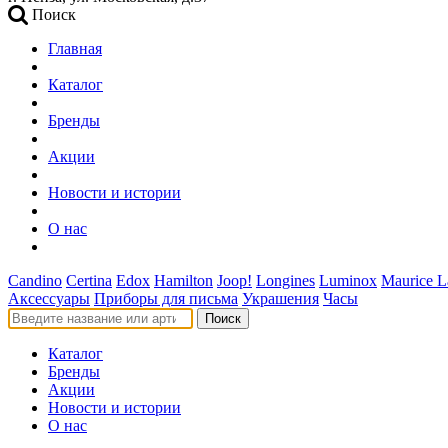
Поиск
Главная
Каталог
Бренды
Акции
Новости и истории
О нас
Candino
Certina
Edox
Hamilton
Joop!
Longines
Luminox
Maurice L
Аксессуары
Приборы для письма
Украшения
Часы
Поиск
Каталог
Бренды
Акции
Новости и истории
О нас