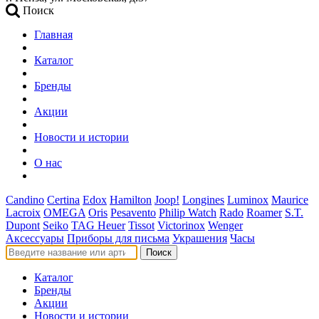
Поиск
Главная
Каталог
Бренды
Акции
Новости и истории
О нас
Candino
Certina
Edox
Hamilton
Joop!
Longines
Luminox
Maurice
Lacroix
OMEGA
Oris
Pesavento
Philip Watch
Rado
Roamer
S.T.
Dupont
Seiko
TAG Heuer
Tissot
Victorinox
Wenger
Аксессуары
Приборы для письма
Украшения
Часы
Поиск
Каталог
Бренды
Акции
Новости и истории