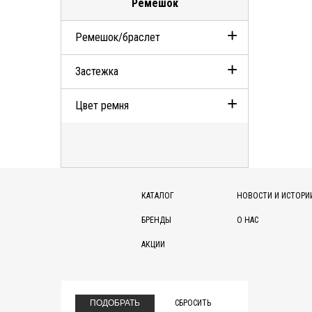
Ремешок
Оттенок 'Желтое золото'
Ремешок/браслет
Оттенок 'Розовое золото'
Застежка
Кожаный ремешок
Цвет ремня
Стальной браслет
Пряжка
Тройная раскладывающаяся
Черный
Коричневый
КАТАЛОГ
НОВОСТИ И ИСТОРИ
Серебристый
БРЕНДЫ
О НАС
Золото
АКЦИИ
ПОДОБРАТЬ
СБРОСИТЬ