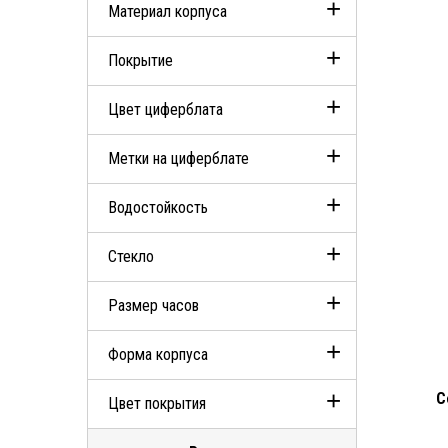
Материал корпуса
Диаметр 28мм
Покрытие
Диаметр 38мм
Сталь
Цвет циферблата
Диаметр 39мм
PVD
Метки на циферблате
Диаметр 42мм
Частичное PVD-покрытие
Черный
Водостойкость
Синий
Арабские
Стекло
Белый
Индексы
100м (10 АТМ)
Размер часов
Коричневый
Сапфировое
Серебристый
Форма корпуса
Средний
C
Цвет покрытия
Круг