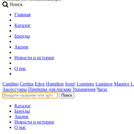
Поиск
Главная
Каталог
Бренды
Акции
Новости и истории
О нас
Candino
Certina
Edox
Hamilton
Joop!
Longines
Luminox
Maurice L
Аксессуары
Приборы для письма
Украшения
Часы
Поиск
Каталог
Бренды
Акции
Новости и истории
О нас