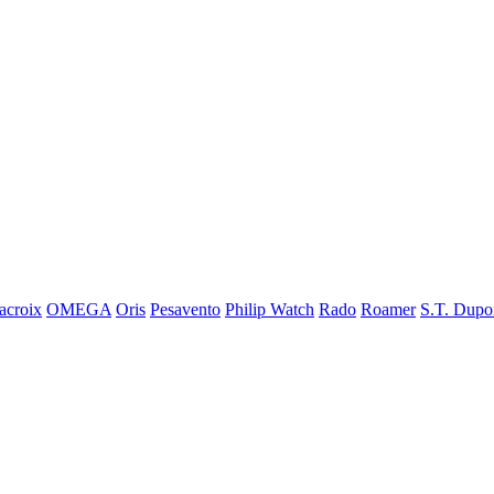
acroix
OMEGA
Oris
Pesavento
Philip Watch
Rado
Roamer
S.T. Dupo