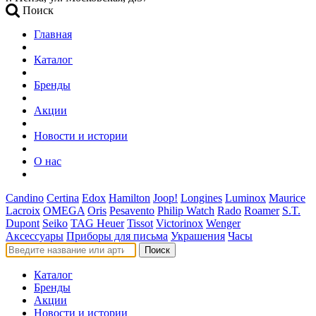
Поиск
Главная
Каталог
Бренды
Акции
Новости и истории
О нас
Candino
Certina
Edox
Hamilton
Joop!
Longines
Luminox
Maurice
Lacroix
OMEGA
Oris
Pesavento
Philip Watch
Rado
Roamer
S.T.
Dupont
Seiko
TAG Heuer
Tissot
Victorinox
Wenger
Аксессуары
Приборы для письма
Украшения
Часы
Поиск
Каталог
Бренды
Акции
Новости и истории