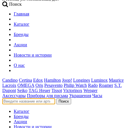
Поиск
Главная
Каталог
Бренды
Акции
Новости и истории
О нас
Candino
Certina
Edox
Hamilton
Joop!
Longines
Luminox
Maurice
Lacroix
OMEGA
Oris
Pesavento
Philip Watch
Rado
Roamer
S.T.
Dupont
Seiko
TAG Heuer
Tissot
Victorinox
Wenger
Аксессуары
Приборы для письма
Украшения
Часы
Поиск
Каталог
Бренды
Акции
Новости и истории