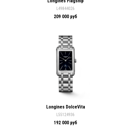
Longines Flagship
L49844026
209 000 руб
Longines DolceVita
L55124936
192 000 руб