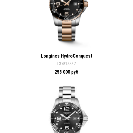
Longines HydroConquest
L37813587
258 000 руб