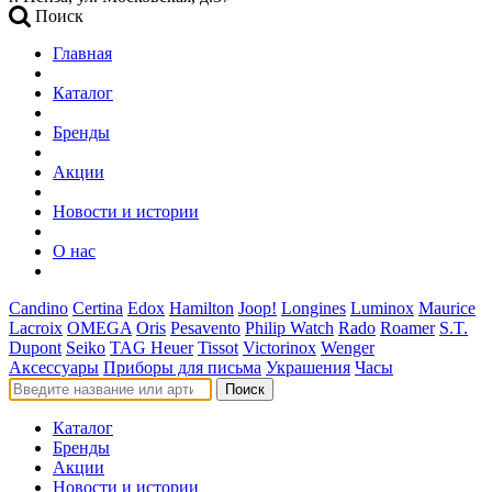
Поиск
Главная
Каталог
Бренды
Акции
Новости и истории
О нас
Candino
Certina
Edox
Hamilton
Joop!
Longines
Luminox
Maurice
Lacroix
OMEGA
Oris
Pesavento
Philip Watch
Rado
Roamer
S.T.
Dupont
Seiko
TAG Heuer
Tissot
Victorinox
Wenger
Аксессуары
Приборы для письма
Украшения
Часы
Поиск
Каталог
Бренды
Акции
Новости и истории