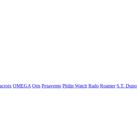
acroix
OMEGA
Oris
Pesavento
Philip Watch
Rado
Roamer
S.T. Dupo