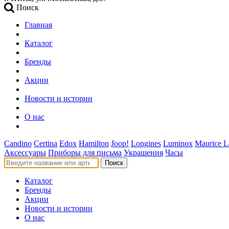
Поиск
Главная
Каталог
Бренды
Акции
Новости и истории
О нас
Candino
Certina
Edox
Hamilton
Joop!
Longines
Luminox
Maurice L
Аксессуары
Приборы для письма
Украшения
Часы
Поиск
Каталог
Бренды
Акции
Новости и истории
О нас