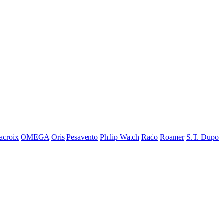
acroix
OMEGA
Oris
Pesavento
Philip Watch
Rado
Roamer
S.T. Dupo