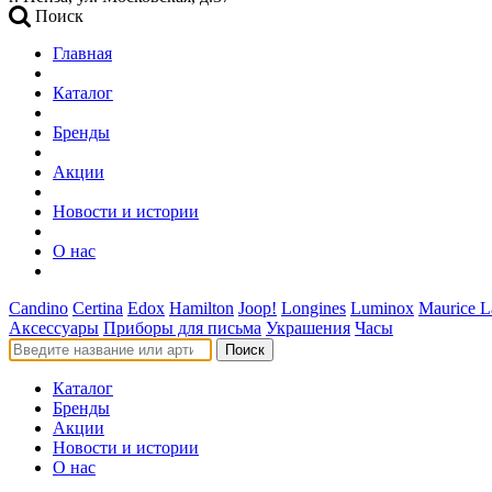
Поиск
Главная
Каталог
Бренды
Акции
Новости и истории
О нас
Candino
Certina
Edox
Hamilton
Joop!
Longines
Luminox
Maurice L
Аксессуары
Приборы для письма
Украшения
Часы
Поиск
Каталог
Бренды
Акции
Новости и истории
О нас