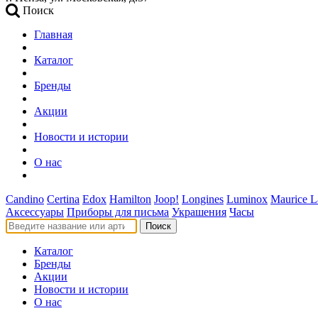
Поиск
Главная
Каталог
Бренды
Акции
Новости и истории
О нас
Candino
Certina
Edox
Hamilton
Joop!
Longines
Luminox
Maurice L
Аксессуары
Приборы для письма
Украшения
Часы
Поиск
Каталог
Бренды
Акции
Новости и истории
О нас