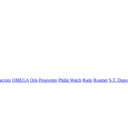
acroix
OMEGA
Oris
Pesavento
Philip Watch
Rado
Roamer
S.T. Dupo