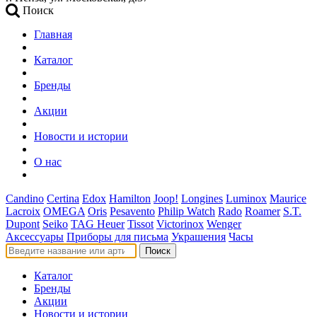
Поиск
Главная
Каталог
Бренды
Акции
Новости и истории
О нас
Candino
Certina
Edox
Hamilton
Joop!
Longines
Luminox
Maurice
Lacroix
OMEGA
Oris
Pesavento
Philip Watch
Rado
Roamer
S.T.
Dupont
Seiko
TAG Heuer
Tissot
Victorinox
Wenger
Аксессуары
Приборы для письма
Украшения
Часы
Поиск
Каталог
Бренды
Акции
Новости и истории