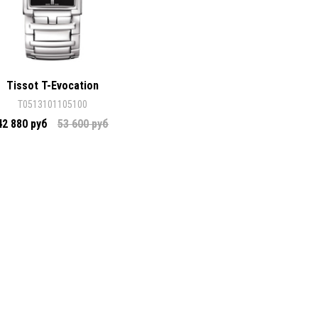
Tissot T-Evocation
T0513101105100
42 880 руб
53 600 руб