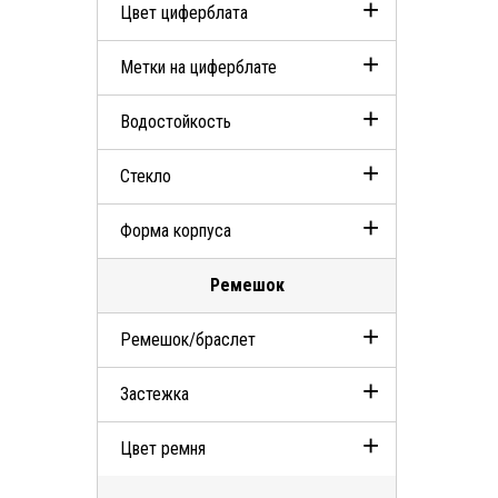
Цвет циферблата
Сталь
Метки на циферблате
Черный
Водостойкость
Индексы
Стекло
30м (3 АТМ)
Форма корпуса
Сапфировое
Ремешок
Квадрат
Ремешок/браслет
Застежка
Стальной браслет
Цвет ремня
Тройная раскладывающаяся