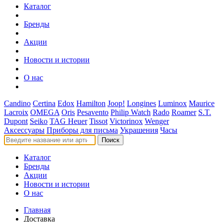
Каталог
Бренды
Акции
Новости и истории
О нас
Candino
Certina
Edox
Hamilton
Joop!
Longines
Luminox
Maurice
Lacroix
OMEGA
Oris
Pesavento
Philip Watch
Rado
Roamer
S.T.
Dupont
Seiko
TAG Heuer
Tissot
Victorinox
Wenger
Аксессуары
Приборы для письма
Украшения
Часы
Поиск
Каталог
Бренды
Акции
Новости и истории
О нас
Главная
Доставка