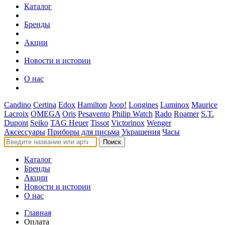
Каталог
Бренды
Акции
Новости и истории
О нас
Candino
Certina
Edox
Hamilton
Joop!
Longines
Luminox
Maurice
Lacroix
OMEGA
Oris
Pesavento
Philip Watch
Rado
Roamer
S.T.
Dupont
Seiko
TAG Heuer
Tissot
Victorinox
Wenger
Аксессуары
Приборы для письма
Украшения
Часы
Поиск
Каталог
Бренды
Акции
Новости и истории
О нас
Главная
Оплата