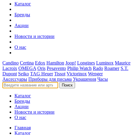
Каталог
Бренды
Акции
Новости и истории
О нас
Candino
Certina
Edox
Hamilton
Joop!
Longines
Luminox
Maurice
Lacroix
OMEGA
Oris
Pesavento
Philip Watch
Rado
Roamer
S.T.
Dupont
Seiko
TAG Heuer
Tissot
Victorinox
Wenger
Аксессуары
Приборы для письма
Украшения
Часы
Поиск
Каталог
Бренды
Акции
Новости и истории
О нас
Главная
Каталог