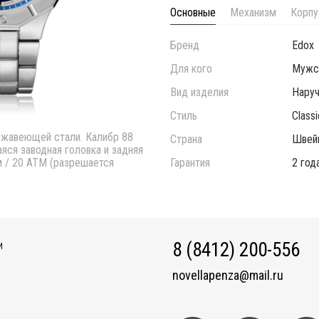
Основные
Механизм
Корпу
Бренд
Edox
Для кого
Мужс
Вид изделия
Нару
Стиль
Classi
ржавеющей стали. Калибр 88
Страна
Швей
яся заводная головка и задняя
 / 20 АТМ (разрешается
Гарантия
2 год
8 (8412) 200-556
И
novellapenza@mail.ru