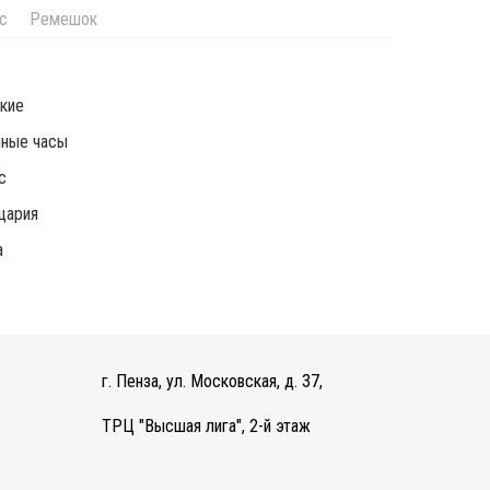
с
Ремешок
кие
чные часы
c
цария
а
г. Пенза, ул. Московская, д. 37,
ТРЦ "Высшая лига", 2-й этаж