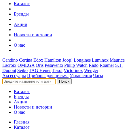
Каталог
Бренды
Акции
Новости и истории
О нас
Candino
Certina
Edox
Hamilton
Joop!
Longines
Luminox
Maurice
Lacroix
OMEGA
Oris
Pesavento
Philip Watch
Rado
Roamer
S.T.
Dupont
Seiko
TAG Heuer
Tissot
Victorinox
Wenger
Аксессуары
Приборы для письма
Украшения
Часы
Поиск
Каталог
Бренды
Акции
Новости и истории
О нас
Главная
Каталог