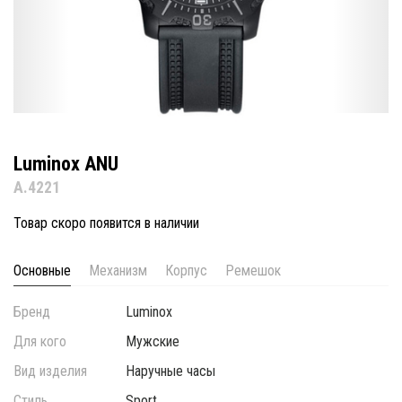
Luminox ANU
A.4221
Товар скоро появится в наличии
Основные
Механизм
Корпус
Ремешок
Бренд
Luminox
Для кого
Мужские
Вид изделия
Наручные часы
Стиль
Sport