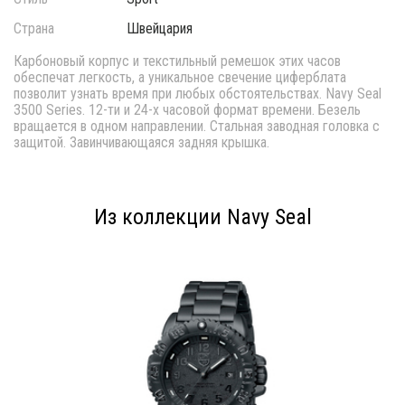
Страна
Швейцария
Карбоновый корпус и текстильный ремешок этих часов
обеспечат легкость, а уникальное свечение циферблата
позволит узнать время при любых обстоятельствах. Navy Seal
3500 Series. 12-ти и 24-х часовой формат времени. Безель
вращается в одном направлении. Стальная заводная головка с
защитой. Завинчивающаяся задняя крышка.
Из коллекции Navy Seal