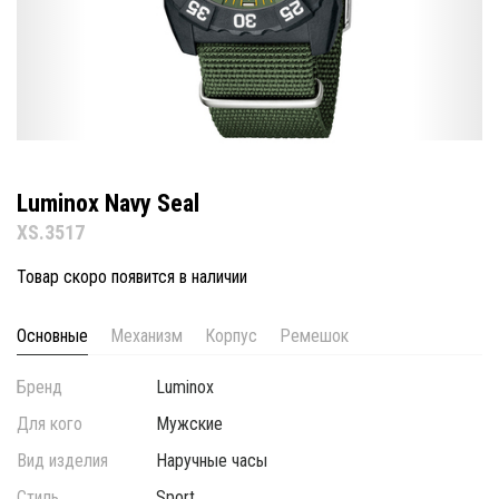
Luminox Navy Seal
XS.3517
Товар скоро появится в наличии
Основные
Механизм
Корпус
Ремешок
Бренд
Luminox
Для кого
Мужские
Вид изделия
Наручные часы
Стиль
Sport