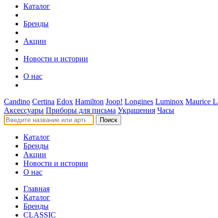
Каталог
Бренды
Акции
Новости и истории
О нас
Candino
Certina
Edox
Hamilton
Joop!
Longines
Luminox
Maurice L
Аксессуары
Приборы для письма
Украшения
Часы
Поиск
Каталог
Бренды
Акции
Новости и истории
О нас
Главная
Каталог
Бренды
CLASSIC