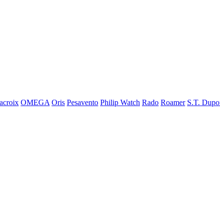
acroix
OMEGA
Oris
Pesavento
Philip Watch
Rado
Roamer
S.T. Dupo