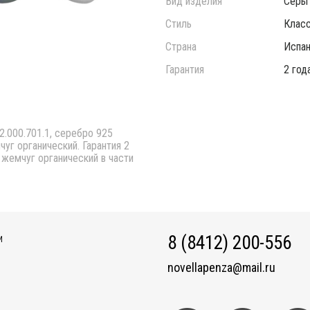
Вид изделия
Серьг
Стиль
Класс
Страна
Испан
Гарантия
2 год
2.000.701.1, серебро 925
уг органический. Гарантия 2
а жемчуг органический в части
8 (8412) 200-556
И
novellapenza@mail.ru