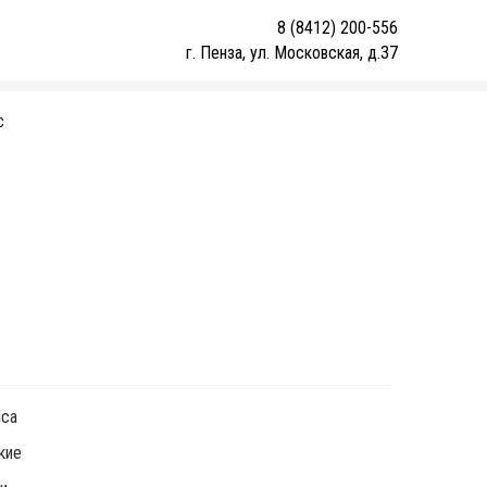
8 (8412) 200-556
г. Пенза, ул. Московская, д.37
С
1
ica
кие