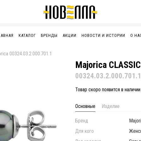
ЛАВНАЯ
КАТАЛОГ
БРЕНДЫ
АКЦИИ
НОВОСТИ И ИСТОРИИ
О НА
rica 00324.03.2.000.701.1
Majorica CLASSIC
00324.03.2.000.701.
Товар скоро появится в наличии
Основные
Изделие
Бренд
Major
Для кого
Женс