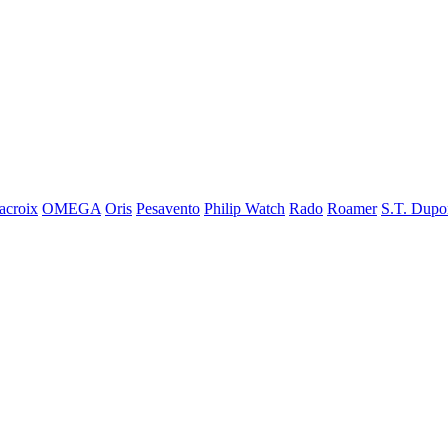
acroix
OMEGA
Oris
Pesavento
Philip Watch
Rado
Roamer
S.T. Dupo