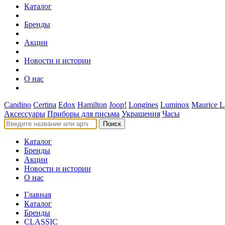
Каталог
Бренды
Акции
Новости и истории
О нас
Candino
Certina
Edox
Hamilton
Joop!
Longines
Luminox
Maurice L
Аксессуары
Приборы для письма
Украшения
Часы
Поиск
Каталог
Бренды
Акции
Новости и истории
О нас
Главная
Каталог
Бренды
CLASSIC