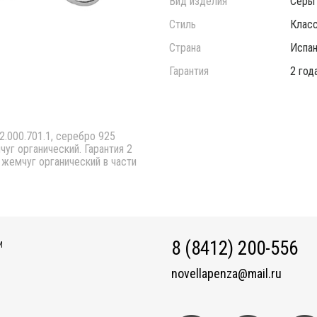
Вид изделия
Серьг
Стиль
Класс
Страна
Испан
Гарантия
2 год
2.000.701.1, серебро 925
уг органический. Гарантия 2
а жемчуг органический в части
8 (8412) 200-556
И
novellapenza@mail.ru