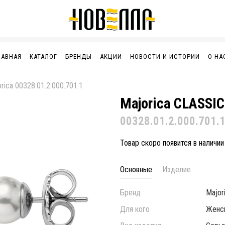
ЛАВНАЯ
КАТАЛОГ
БРЕНДЫ
АКЦИИ
НОВОСТИ И ИСТОРИИ
О НА
rica 00328.01.2.000.701.1
Majorica CLASSIC
00328.01.2.000.701.
Товар скоро появится в наличии
Основные
Изделие
Бренд
Major
Для кого
Женс