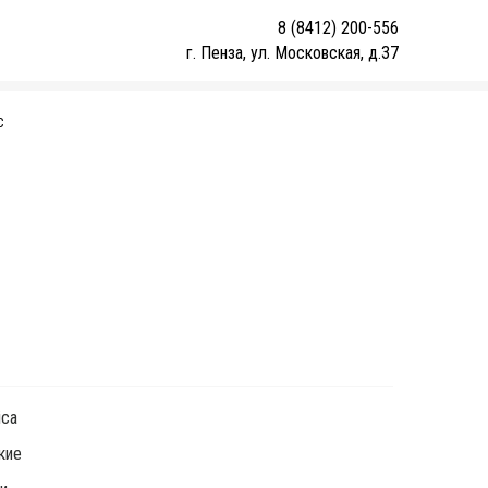
8 (8412) 200-556
г. Пенза, ул. Московская, д.37
С
1
ica
кие