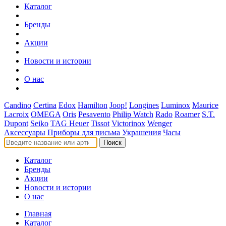
Каталог
Бренды
Акции
Новости и истории
О нас
Candino
Certina
Edox
Hamilton
Joop!
Longines
Luminox
Maurice
Lacroix
OMEGA
Oris
Pesavento
Philip Watch
Rado
Roamer
S.T.
Dupont
Seiko
TAG Heuer
Tissot
Victorinox
Wenger
Аксессуары
Приборы для письма
Украшения
Часы
Поиск
Каталог
Бренды
Акции
Новости и истории
О нас
Главная
Каталог