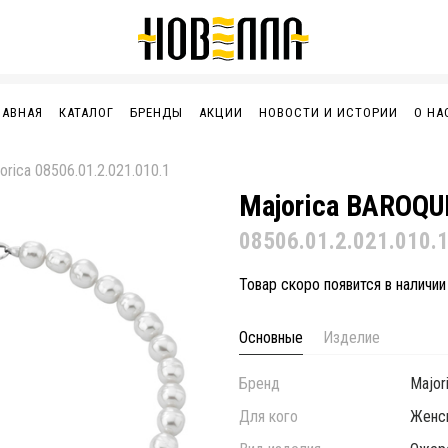
ЛАВНАЯ
КАТАЛОГ
БРЕНДЫ
АКЦИИ
НОВОСТИ И ИСТОРИИ
О НА
orica 08506.01.2.021.010.1
Majorica BAROQU
08506.01.2.021.010.
Товар скоро появится в наличии
Основные
Изделие
Бренд
Major
Для кого
Женс