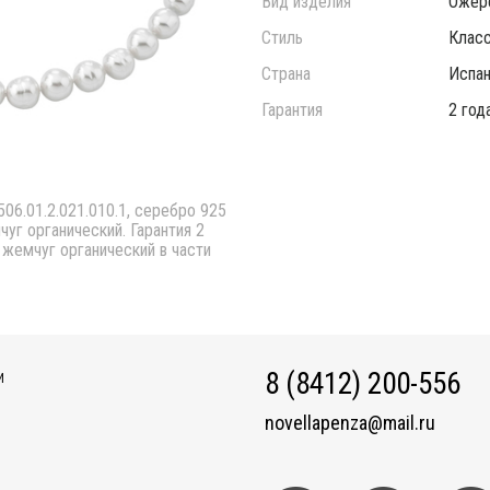
Вид изделия
Ожер
Стиль
Класс
Страна
Испан
Гарантия
2 год
06.01.2.021.010.1, серебро 925
уг органический. Гарантия 2
а жемчуг органический в части
8 (8412) 200-556
И
novellapenza@mail.ru