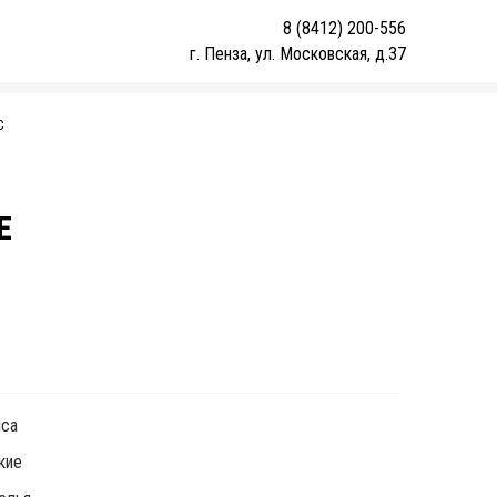
8 (8412) 200-556
г. Пенза, ул. Московская, д.37
С
E
1
ica
кие