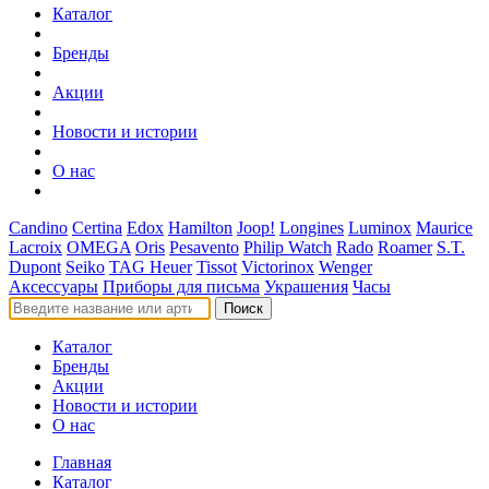
Каталог
Бренды
Акции
Новости и истории
О нас
Candino
Certina
Edox
Hamilton
Joop!
Longines
Luminox
Maurice
Lacroix
OMEGA
Oris
Pesavento
Philip Watch
Rado
Roamer
S.T.
Dupont
Seiko
TAG Heuer
Tissot
Victorinox
Wenger
Аксессуары
Приборы для письма
Украшения
Часы
Поиск
Каталог
Бренды
Акции
Новости и истории
О нас
Главная
Каталог