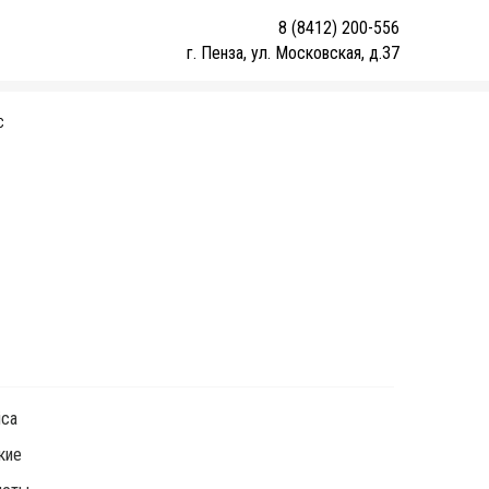
8 (8412) 200-556
г. Пенза, ул. Московская, д.37
С
1
ica
кие