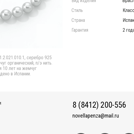
Вид изделия
Брас
Стиль
Класс
Страна
Испан
Гарантия
2 год
1.2.021.010.1, серебро 925
уг органический, п/э нить.
ия 10 лет на жемчуг
дено в Испании.
8 (8412) 200-556
И
novellapenza@mail.ru