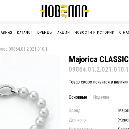
ЛАВНАЯ
КАТАЛОГ
БРЕНДЫ
АКЦИИ
НОВОСТИ И ИСТОРИИ
О НА
rica 09864.01.2.021.010.1
Majorica CLASSIC
09864.01.2.021.010.
Товар скоро появится в наличии
Основные
Изделие
Бренд
Major
Для кого
Женс