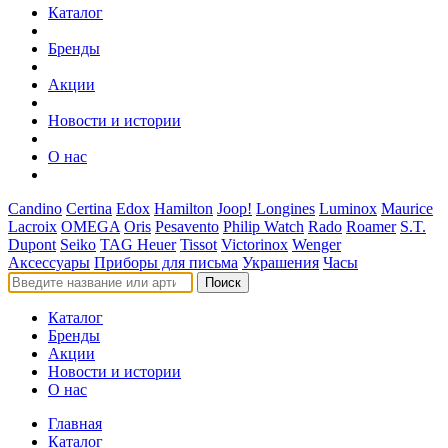
Каталог
Бренды
Акции
Новости и истории
О нас
Candino
Certina
Edox
Hamilton
Joop!
Longines
Luminox
Maurice
Lacroix
OMEGA
Oris
Pesavento
Philip Watch
Rado
Roamer
S.T.
Dupont
Seiko
TAG Heuer
Tissot
Victorinox
Wenger
Аксессуары
Приборы для письма
Украшения
Часы
Поиск
Каталог
Бренды
Акции
Новости и истории
О нас
Главная
Каталог