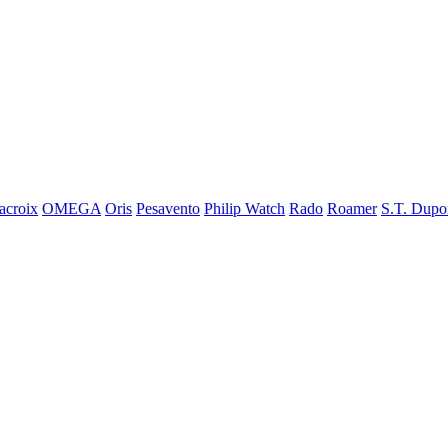
acroix
OMEGA
Oris
Pesavento
Philip Watch
Rado
Roamer
S.T. Dupo