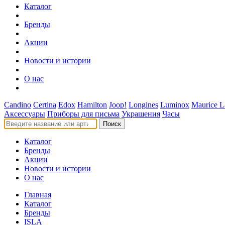
Каталог
Бренды
Акции
Новости и истории
О нас
Candino
Certina
Edox
Hamilton
Joop!
Longines
Luminox
Maurice L
Аксессуары
Приборы для письма
Украшения
Часы
Поиск
Каталог
Бренды
Акции
Новости и истории
О нас
Главная
Каталог
Бренды
ISLA