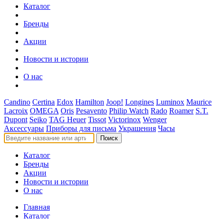
Каталог
Бренды
Акции
Новости и истории
О нас
Candino
Certina
Edox
Hamilton
Joop!
Longines
Luminox
Maurice
Lacroix
OMEGA
Oris
Pesavento
Philip Watch
Rado
Roamer
S.T.
Dupont
Seiko
TAG Heuer
Tissot
Victorinox
Wenger
Аксессуары
Приборы для письма
Украшения
Часы
Поиск
Каталог
Бренды
Акции
Новости и истории
О нас
Главная
Каталог