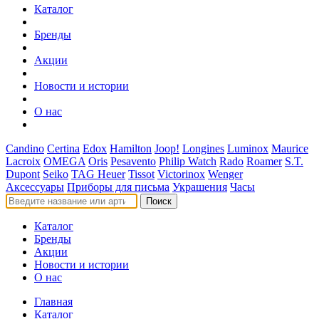
Каталог
Бренды
Акции
Новости и истории
О нас
Candino
Certina
Edox
Hamilton
Joop!
Longines
Luminox
Maurice
Lacroix
OMEGA
Oris
Pesavento
Philip Watch
Rado
Roamer
S.T.
Dupont
Seiko
TAG Heuer
Tissot
Victorinox
Wenger
Аксессуары
Приборы для письма
Украшения
Часы
Поиск
Каталог
Бренды
Акции
Новости и истории
О нас
Главная
Каталог