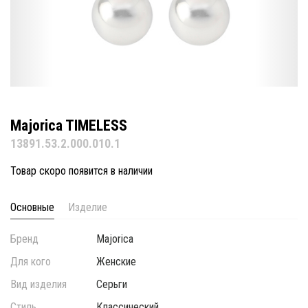
Majorica TIMELESS
13891.53.2.000.010.1
Товар скоро появится в наличии
Основные
Изделие
Бренд
Majorica
Для кого
Женские
Вид изделия
Серьги
Стиль
Классический