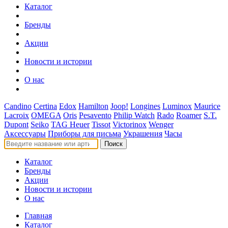
Каталог
Бренды
Акции
Новости и истории
О нас
Candino
Certina
Edox
Hamilton
Joop!
Longines
Luminox
Maurice
Lacroix
OMEGA
Oris
Pesavento
Philip Watch
Rado
Roamer
S.T.
Dupont
Seiko
TAG Heuer
Tissot
Victorinox
Wenger
Аксессуары
Приборы для письма
Украшения
Часы
Поиск
Каталог
Бренды
Акции
Новости и истории
О нас
Главная
Каталог