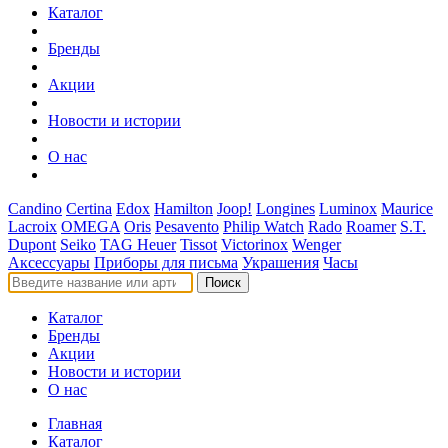
Каталог
Бренды
Акции
Новости и истории
О нас
Candino
Certina
Edox
Hamilton
Joop!
Longines
Luminox
Maurice
Lacroix
OMEGA
Oris
Pesavento
Philip Watch
Rado
Roamer
S.T.
Dupont
Seiko
TAG Heuer
Tissot
Victorinox
Wenger
Аксессуары
Приборы для письма
Украшения
Часы
Поиск
Каталог
Бренды
Акции
Новости и истории
О нас
Главная
Каталог