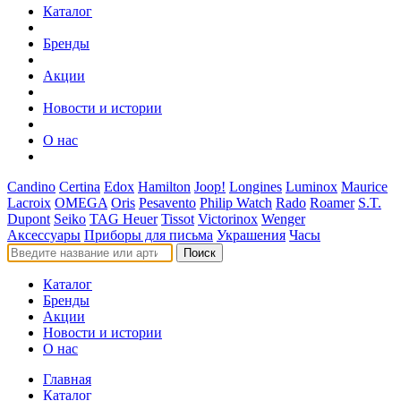
Каталог
Бренды
Акции
Новости и истории
О нас
Candino
Certina
Edox
Hamilton
Joop!
Longines
Luminox
Maurice
Lacroix
OMEGA
Oris
Pesavento
Philip Watch
Rado
Roamer
S.T.
Dupont
Seiko
TAG Heuer
Tissot
Victorinox
Wenger
Аксессуары
Приборы для письма
Украшения
Часы
Поиск
Каталог
Бренды
Акции
Новости и истории
О нас
Главная
Каталог