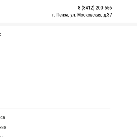
8 (8412) 200-556
г. Пенза, ул. Московская, д.37
С
1
ica
кие