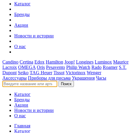
Каталог
Бренды
Акции
Новости и истории
О нас
Candino
Certina
Edox
Hamilton
Joop!
Longines
Luminox
Maurice
Lacroix
OMEGA
Oris
Pesavento
Philip Watch
Rado
Roamer
S.T.
Dupont
Seiko
TAG Heuer
Tissot
Victorinox
Wenger
Аксессуары
Приборы для письма
Украшения
Часы
Поиск
Каталог
Бренды
Акции
Новости и истории
О нас
Главная
Каталог