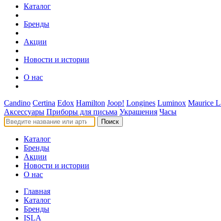
Каталог
Бренды
Акции
Новости и истории
О нас
Candino
Certina
Edox
Hamilton
Joop!
Longines
Luminox
Maurice L
Аксессуары
Приборы для письма
Украшения
Часы
Поиск
Каталог
Бренды
Акции
Новости и истории
О нас
Главная
Каталог
Бренды
ISLA