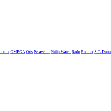
acroix
OMEGA
Oris
Pesavento
Philip Watch
Rado
Roamer
S.T. Dupo