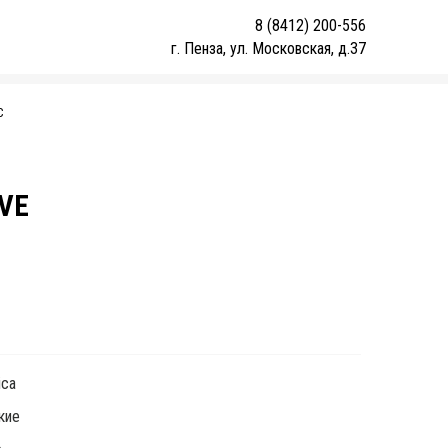
8 (8412) 200-556
г. Пенза, ул. Московская, д.37
С
AVE
1
ica
кие