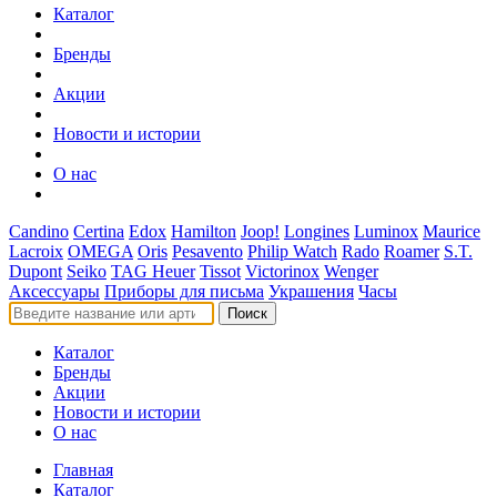
Каталог
Бренды
Акции
Новости и истории
О нас
Candino
Certina
Edox
Hamilton
Joop!
Longines
Luminox
Maurice
Lacroix
OMEGA
Oris
Pesavento
Philip Watch
Rado
Roamer
S.T.
Dupont
Seiko
TAG Heuer
Tissot
Victorinox
Wenger
Аксессуары
Приборы для письма
Украшения
Часы
Поиск
Каталог
Бренды
Акции
Новости и истории
О нас
Главная
Каталог