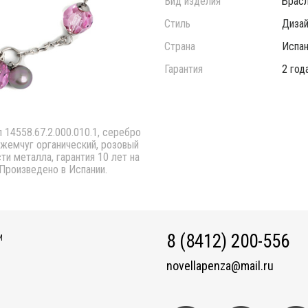
Вид изделия
Брас
Стиль
Дизай
Страна
Испан
Гарантия
2 год
 14558.67.2.000.010.1, серебро
 жемчуг органический, розовый
сти металла, гарантия 10 лет на
 Произведено в Испании.
8 (8412) 200-556
И
novellapenza@mail.ru