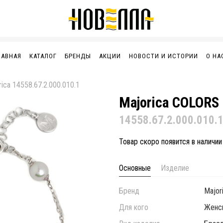
ЛАВНАЯ
КАТАЛОГ
БРЕНДЫ
АКЦИИ
НОВОСТИ И ИСТОРИИ
О НА
rica 14558.67.2.000.010.1
Majorica COLORS
14558.67.2.000.010.
Товар скоро появится в наличии
Основные
Изделие
Бренд
Major
Для кого
Женс