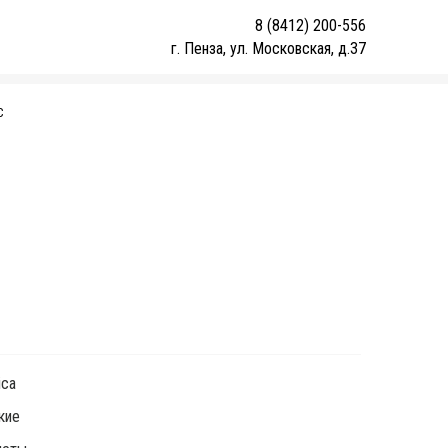
8 (8412) 200-556
г. Пенза, ул. Московская, д.37
С
1
ica
кие