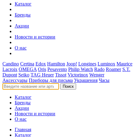
Каталог
Бренды
Акции
Новости и истории
О нас
Candino
Certina
Edox
Hamilton
Joop!
Longines
Luminox
Maurice
Lacroix
OMEGA
Oris
Pesavento
Philip Watch
Rado
Roamer
S.T.
Dupont
Seiko
TAG Heuer
Tissot
Victorinox
Wenger
Аксессуары
Приборы для письма
Украшения
Часы
Поиск
Каталог
Бренды
Акции
Новости и истории
О нас
Главная
Каталог