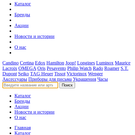
Каталог
Бренды
Акции
Новости и истории
О нас
Candino
Certina
Edox
Hamilton
Joop!
Longines
Luminox
Maurice
Lacroix
OMEGA
Oris
Pesavento
Philip Watch
Rado
Roamer
S.T.
Dupont
Seiko
TAG Heuer
Tissot
Victorinox
Wenger
Аксессуары
Приборы для письма
Украшения
Часы
Поиск
Каталог
Бренды
Акции
Новости и истории
О нас
Главная
Каталог