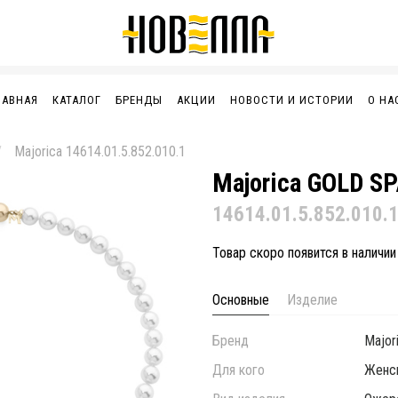
ЛАВНАЯ
КАТАЛОГ
БРЕНДЫ
АКЦИИ
НОВОСТИ И ИСТОРИИ
О НА
Majorica 14614.01.5.852.010.1
Majorica GOLD S
14614.01.5.852.010.
Товар скоро появится в наличии
Основные
Изделие
Бренд
Major
Для кого
Женс