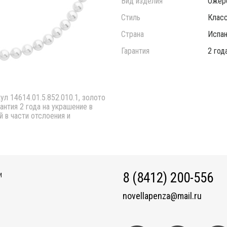
Вид изделия
Ожер
Стиль
Класс
Страна
Испан
Гарантия
2 год
л 14614.01.5.852.010.1, золото
рантия 2 года на украшение в
й в части отслоения и
8 (8412) 200-556
И
novellapenza@mail.ru