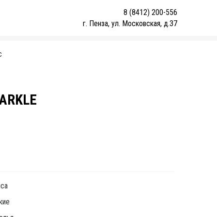
8 (8412) 200-556
г. Пенза, ул. Московская, д.37
С
PARKLE
1
ica
кие